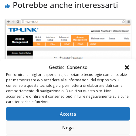
Potrebbe anche interessarti
Gestisci Consenso
Per fornire le migliori esperienze, utilizziamo tecnologie come i cookie
per memorizzare e/o accedere alle informazioni del dispositivo. Il
consenso a queste tecnologie ci permetterà di elaborare dati come il
comportamento di navigazione o ID unici su questo sito. Non
acconsentire o ritirare il consenso può influire negativamente su alcune
caratteristiche e funzioni.
Soluzione per i modem/router TP-Link e
Accetta
Kraun: DNS modificati sui router
Nega
7 Giugno 2014