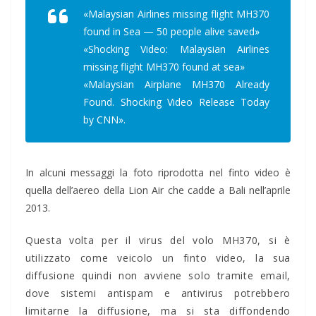
«Malaysian Airlines missing flight MH370
found in Sea — 50 people alive saved»
«Shocking Video: Malaysian Airlines
missing flight MH370 found at sea»
«Malaysian Airplane MH370 Already
Found. Shocking Video Release Today
by CNN».
In alcuni messaggi la foto riprodotta nel finto video è
quella dell’aereo della Lion Air che cadde a Bali nell’aprile
2013.
Questa volta per il virus del volo MH370, si è
utilizzato come veicolo un finto video, la sua
diffusione quindi non avviene solo tramite email,
dove sistemi antispam e antivirus potrebbero
limitarne la diffusione, ma si sta diffondendo