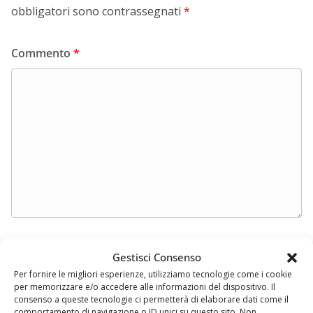
obbligatori sono contrassegnati
*
Commento
*
Nome
*
Gestisci Consenso
Per fornire le migliori esperienze, utilizziamo tecnologie come i cookie
per memorizzare e/o accedere alle informazioni del dispositivo. Il
consenso a queste tecnologie ci permetterà di elaborare dati come il
Email
*
comportamento di navigazione o ID unici su questo sito. Non