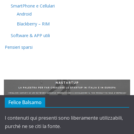
SmartPhone e Cellulari
Android
Blackberry – RIM
Software & APP utili
Pensieri sparsi
Felice Balsamo
I contenuti qui presenti sono liberamente utilizzabili,
purché ne se citi la fonte.