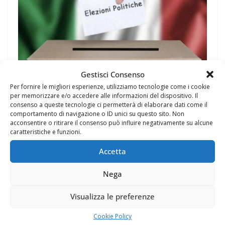
WEB E COMUNICAZIONE
Gestisci Consenso
Per fornire le migliori esperienze, utilizziamo tecnologie come i cookie
30 Settembre 2021
Felice Balsamo
per memorizzare e/o accedere alle informazioni del dispositivo. Il
COME GESTIRE UNA CAMPAGNA
consenso a queste tecnologie ci permetterà di elaborare dati come il
comportamento di navigazione o ID unici su questo sito. Non
ELETTORALE: 47 DI 50
acconsentire o ritirare il consenso può influire negativamente su alcune
caratteristiche e funzioni.
Consigli n. 47 di 50: Cinque suggerimenti al giorno di
Accetta
comunicazione politica per candidati Validi e testati per
candidature al Senato,
Nega
Leggi tutto
Visualizza le preferenze
Cookie Policy