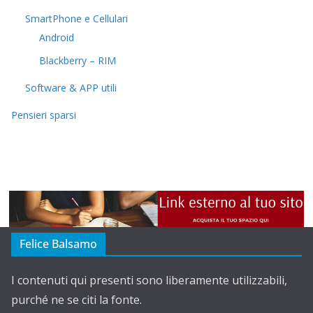
SmartPhone e Cellulari
Android
Blackberry – RIM
Software & APP utili
Pensieri sparsi
Felice Balsamo
I contenuti qui presenti sono liberamente utilizzabili,
purché ne se citi la fonte.