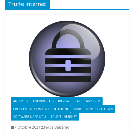
Truffe internet
ANDROID
ANTIVIRUS E SICUREZZA
BLACKBERRY - RIM
PROBLEMI INFORMATICI: SOLUZIONI
SMARTPHONE E CELLULARI
SOFTWARE & APP UTILI
TRUFFE INTERNET
7 Ottobre 2021
Felice Balsamo