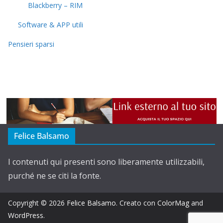
Blackberry – RIM
Software & APP utili
Pensieri sparsi
Felice Balsamo
I contenuti qui presenti sono liberamente utilizzabili,
purché ne se citi la fonte.
Copyright © 2026
Felice Balsamo
. Creato con
ColorMag
and
WordPress
.