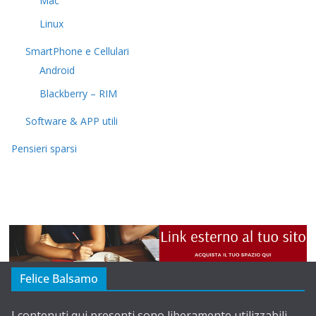
Mac
Linux
SmartPhone e Cellulari
Android
Blackberry – RIM
Software & APP utili
Pensieri sparsi
Felice Balsamo
I contenuti qui presenti sono liberamente utilizzabili,