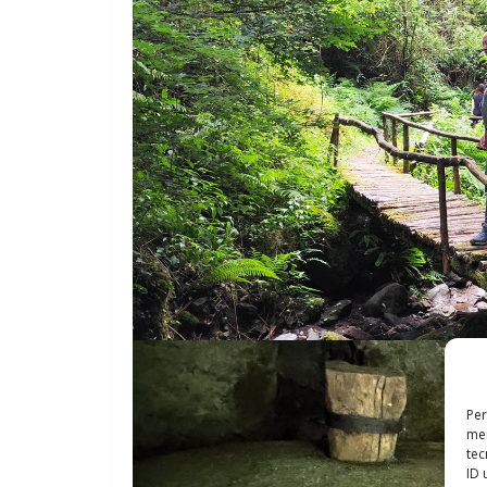
Per
mem
tec
ID 