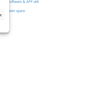
Software & APP utili
Pensieri sparsi
ze