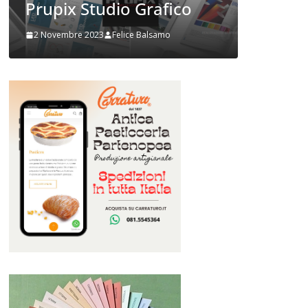
250 su
Prupix Studio Grafico
comuni
2 Novembre 2023
Felice Balsamo
2 Ottobre 