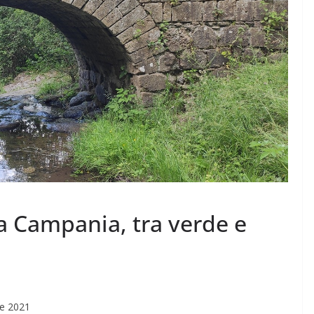
Rilassarsi e Concentrarsi
 DI 50
19 Maggio 2024
Felice Balsamo
amo
a Campania, tra verde e
re 2021