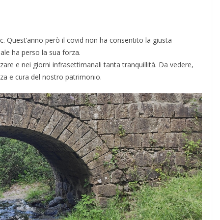
c. Quest’anno però il covid non ha consentito la giusta
ale ha perso la sua forza.
re e nei giorni infrasettimanali tanta tranquillità. Da vedere,
ezza e cura del nostro patrimonio.