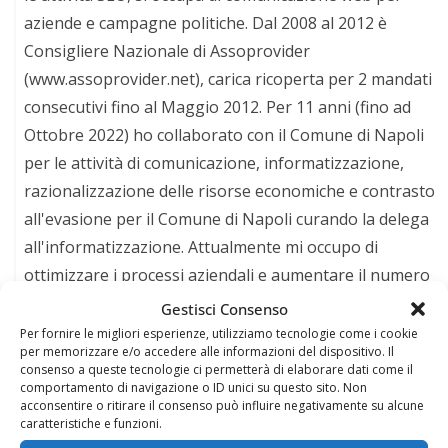
aziende e campagne politiche. Dal 2008 al 2012 è
Consigliere Nazionale di Assoprovider
(www.assoprovider.net), carica ricoperta per 2 mandati
consecutivi fino al Maggio 2012. Per 11 anni (fino ad
Ottobre 2022) ho collaborato con il Comune di Napoli
per le attività di comunicazione, informatizzazione,
razionalizzazione delle risorse economiche e contrasto
all'evasione per il Comune di Napoli curando la delega
all'informatizzazione. Attualmente mi occupo di
ottimizzare i processi aziendali e aumentare il numero
di visitatori dei siti web, dei social dei miei clienti,
Gestisci Consenso
continuando da oltre 20 anni la mia attività finalizzata
Per fornire le migliori esperienze, utilizziamo tecnologie come i cookie
per memorizzare e/o accedere alle informazioni del dispositivo. Il
ad ottimizzare il posizionamento dei siti web su Google
consenso a queste tecnologie ci permetterà di elaborare dati come il
e sui social, incrementando il numero di visitatori, dei
comportamento di navigazione o ID unici su questo sito. Non
acconsentire o ritirare il consenso può influire negativamente su alcune
follower e curando campagne di sponsorizzazione sul
caratteristiche e funzioni.
web. Mi occupo quindi dell'ottimizzazione tecnica, della