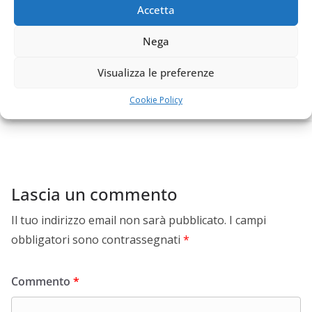
Accetta
messa in sicurezza e ovviamente scrivo contenuti
dedicati affinché i siti web dei miei clienti siano sempre
Nega
aggiornati e tecnicamente più meritevoli della
Visualizza le preferenze
concorrenza. Seguimi sul mio profilo Facebook:
https://www.facebook.com/balsamofelice
Cookie Policy
Lascia un commento
Il tuo indirizzo email non sarà pubblicato.
I campi
obbligatori sono contrassegnati
*
Commento
*