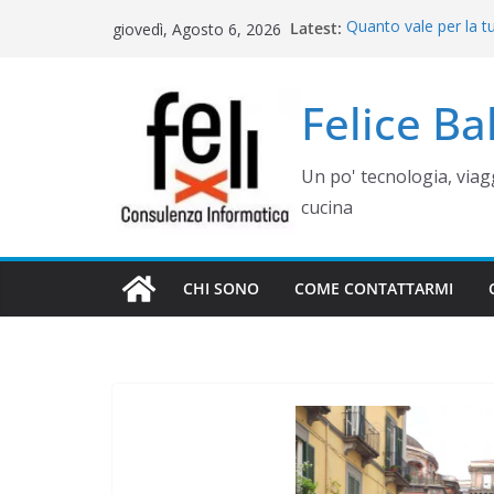
Salta
Latest:
Quanto vale per la t
giovedì, Agosto 6, 2026
al
misura? Valutazione,
Cinque errori di gra
contenuto
come evitarli)
Felice B
Rimettere in funzio
Campania
Gestione siti WordP
Un po' tecnologia, via
Controllo operativo 
gestionale su misur
cucina
CHI SONO
COME CONTATTARMI
WEB E COMUNICAZIONE
COME GESTIR