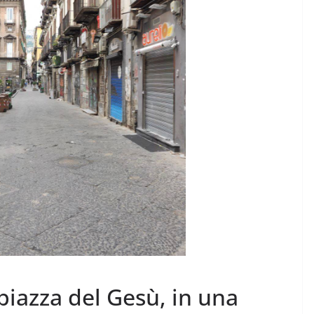
Rilassarsi e Concentrars
50 DI 50
19 Maggio 2024
Felice Balsamo
alsamo
 piazza del Gesù, in una