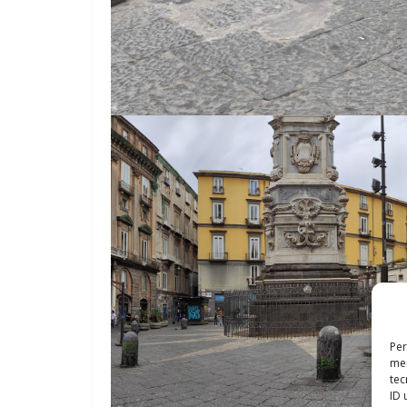
Per
mem
tec
ID 