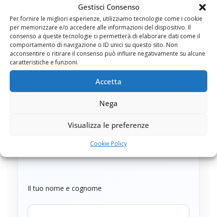
Se vuoi migliorare la presenza online della tua attività e
Gestisci Consenso
capire quali interventi servono davvero, puoi
contattarmi
Per fornire le migliori esperienze, utilizziamo tecnologie come i cookie
per maggiori informazioni
.
per memorizzare e/o accedere alle informazioni del dispositivo. Il
consenso a queste tecnologie ci permetterà di elaborare dati come il
comportamento di navigazione o ID unici su questo sito. Non
acconsentire o ritirare il consenso può influire negativamente su alcune
caratteristiche e funzioni.
Adesione ai servizi di
Accetta
consulenza
Nega
Inserisci qui l'indirizzo internet del tuo sito*
Visualizza le preferenze
Cookie Policy
Il tuo nome e cognome