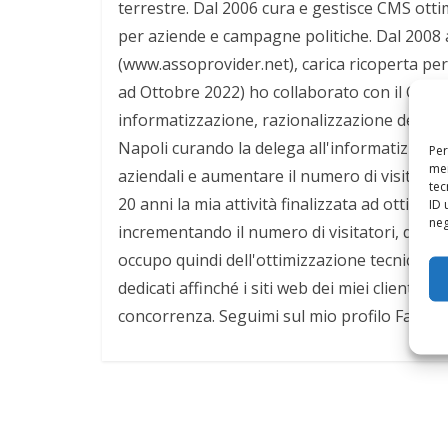
terrestre. Dal 2006 cura e gestisce CMS otti
per aziende e campagne politiche. Dal 2008 
(www.assoprovider.net), carica ricoperta per
ad Ottobre 2022) ho collaborato con il Comun
informatizzazione, razionalizzazione delle r
Napoli curando la delega all'informatizzazio
Per
mem
aziendali e aumentare il numero di visitatori d
tec
20 anni la mia attività finalizzata ad ottimiz
ID 
neg
incrementando il numero di visitatori, dei 
occupo quindi dell'ottimizzazione tecnica, d
dedicati affinché i siti web dei miei clienti 
concorrenza. Seguimi sul mio profilo Faceb