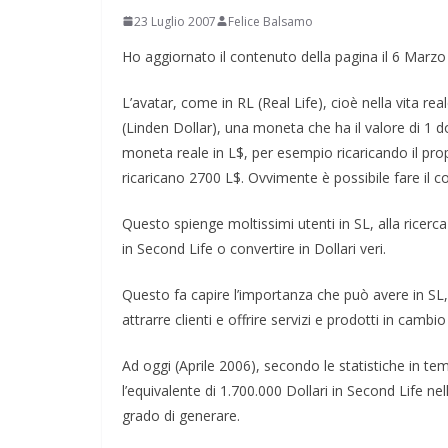
CAMPAGNA
23 Luglio 2007
Felice Balsamo
ELETTORALE: 5
Ho aggiornato il contenuto della pagina il 6 Marz
1 Ottobre 2021
Felice Ba
L’avatar, come in RL (Real Life), cioè nella vita r
(Linden Dollar), una moneta che ha il valore di 1 d
moneta reale in L$, per esempio ricaricando il propr
ricaricano 2700 L$. Ovvimente è possibile fare il co
Questo spienge moltissimi utenti in SL, alla ricerc
in Second Life o convertire in Dollari veri.
Questo fa capire l’importanza che può avere in SL, l
attrarre clienti e offrire servizi e prodotti in cambio
Ad oggi (Aprile 2006), secondo le statistiche in tem
l’equivalente di 1.700.000 Dollari in Second Life ne
grado di generare.