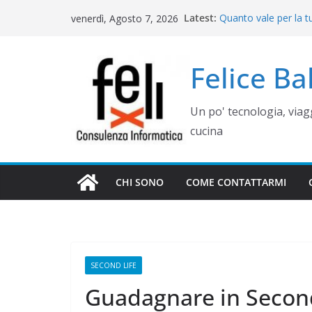
Salta
Latest:
Quanto vale per la t
venerdì, Agosto 7, 2026
al
misura? Valutazione,
Cinque errori di gra
contenuto
come evitarli)
Felice B
Rimettere in funzio
Campania
Gestione siti WordP
Un po' tecnologia, via
Controllo operativo 
gestionale su misur
cucina
CHI SONO
COME CONTATTARMI
​SECOND LIFE
WEB E COMUNICAZIONE
Guadagnare in Second
COME GESTIR