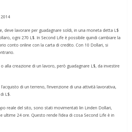
Rilassarsi e Concentrarsi
0 DI 50
19 Maggio 2024
Felice Balsamo
o 2014
lsamo
eale, deve lavorare per guadagnare soldi, in una moneta detta L$
ollaro, ogni 270 L$. In Second Life è possibile quindi cambiare la
io conto online con la carta di credito. Con 10 Dollari, si
ntrario.
a o alla creazione di un lavoro, però guadagnare L$, da investire
’acquisto di un terreno, l’invenzione di una attività lavorativa,
 di L$.
po reale del sito, sono stati movimentati lin Linden Dollari,
lle ultime 24 ore. Questo rende l’idea di cosa Second Life è in