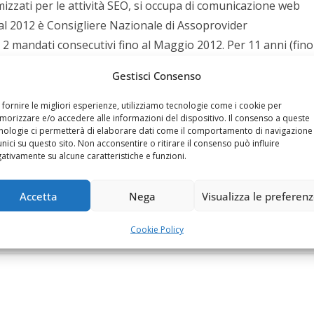
mizzati per le attività SEO, si occupa di comunicazione web
al 2012 è Consigliere Nazionale di Assoprovider
 2 mandati consecutivi fino al Maggio 2012. Per 11 anni (fino
e di Napoli per le attività di comunicazione,
Gestisci Consenso
isorse economiche e contrasto all'evasione per il Comune di
ne. Attualmente mi occupo di ottimizzare i processi
 fornire le migliori esperienze, utilizziamo tecnologie come i cookie per
orizzare e/o accedere alle informazioni del dispositivo. Il consenso a queste
ei siti web, dei social dei miei clienti, continuando da oltre
nologie ci permetterà di elaborare dati come il comportamento di navigazione
zare il posizionamento dei siti web su Google e sui social,
unici su questo sito. Non acconsentire o ritirare il consenso può influire
ativamente su alcune caratteristiche e funzioni.
follower e curando campagne di sponsorizzazione sul web. Mi
ella messa in sicurezza e ovviamente scrivo contenuti
Accetta
Nega
Visualizza le preferen
siano sempre aggiornati e tecnicamente più meritevoli della
ook:
https://www.facebook.com/balsamofelice
Cookie Policy