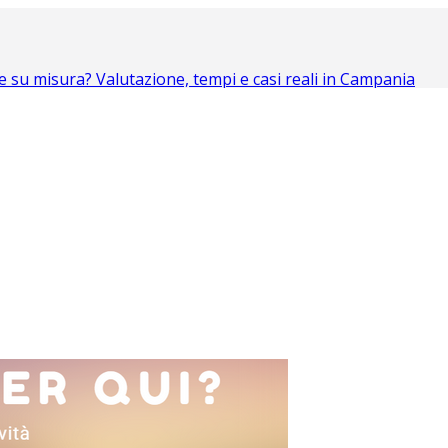
 su misura? Valutazione, tempi e casi reali in Campania
omia (e come evitarli)
to in Campania
re gestionale su misura per PMI in Campania