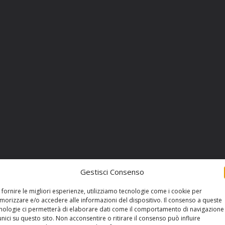
Gestisci Consenso
 fornire le migliori esperienze, utilizziamo tecnologie come i cookie per
orizzare e/o accedere alle informazioni del dispositivo. Il consenso a queste
nologie ci permetterà di elaborare dati come il comportamento di navigazione
unici su questo sito. Non acconsentire o ritirare il consenso può influire