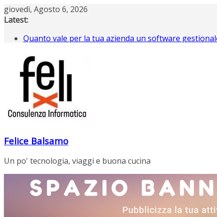
Salta
giovedì, Agosto 6, 2026
al
Latest:
contenuto
Quanto vale per la tua azienda un software gestionale
Cinque errori di grafica che le aziende fanno in auton
Rimettere in funzione un sito WordPress abbandona
Gestione siti WordPress Napoli e Campania
Controllo operativo e risparmio: valutare un softwa
Felice Balsamo
Un po' tecnologia, viaggi e buona cucina