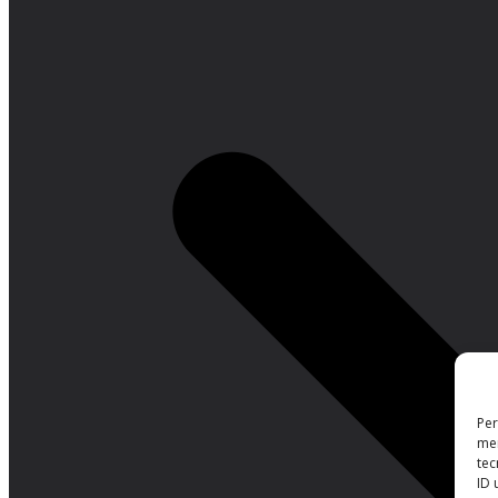
Per
mem
tec
ID 