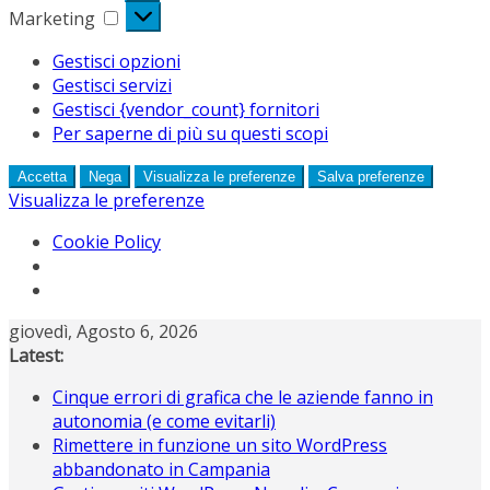
Marketing
Marketing
Gestisci opzioni
Gestisci servizi
Gestisci {vendor_count} fornitori
Per saperne di più su questi scopi
Accetta
Nega
Visualizza le preferenze
Salva preferenze
Visualizza le preferenze
Cookie Policy
Salta
giovedì, Agosto 6, 2026
al
Latest:
contenuto
Cinque errori di grafica che le aziende fanno in
autonomia (e come evitarli)
Rimettere in funzione un sito WordPress
abbandonato in Campania