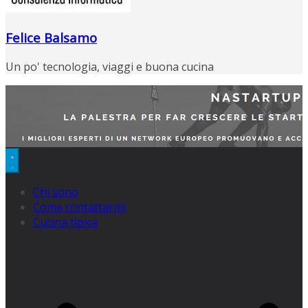
Felice Balsamo
Un po' tecnologia, viaggi e buona cucina
Chi sono
Come contattarmi
Cucina tipica