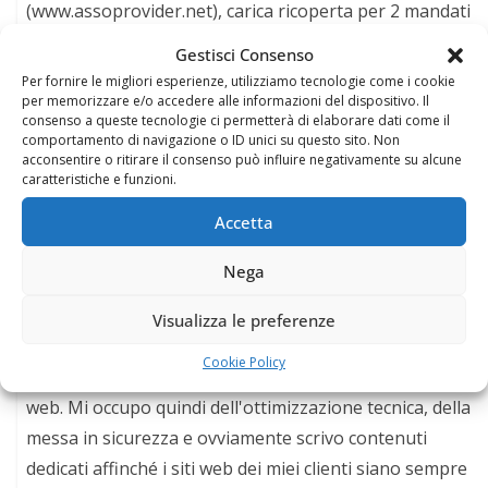
(www.assoprovider.net), carica ricoperta per 2 mandati
consecutivi fino al Maggio 2012. Per 11 anni (fino ad
Gestisci Consenso
Ottobre 2022) ho collaborato con il Comune di Napoli
Per fornire le migliori esperienze, utilizziamo tecnologie come i cookie
per le attività di comunicazione, informatizzazione,
per memorizzare e/o accedere alle informazioni del dispositivo. Il
consenso a queste tecnologie ci permetterà di elaborare dati come il
razionalizzazione delle risorse economiche e contrasto
comportamento di navigazione o ID unici su questo sito. Non
acconsentire o ritirare il consenso può influire negativamente su alcune
all'evasione per il Comune di Napoli curando la delega
caratteristiche e funzioni.
all'informatizzazione. Attualmente mi occupo di
Accetta
ottimizzare i processi aziendali e aumentare il numero
di visitatori dei siti web, dei social dei miei clienti,
Nega
continuando da oltre 20 anni la mia attività finalizzata
ad ottimizzare il posizionamento dei siti web su Google
Visualizza le preferenze
e sui social, incrementando il numero di visitatori, dei
Cookie Policy
follower e curando campagne di sponsorizzazione sul
web. Mi occupo quindi dell'ottimizzazione tecnica, della
messa in sicurezza e ovviamente scrivo contenuti
dedicati affinché i siti web dei miei clienti siano sempre