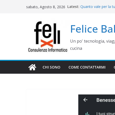
Salta
Latest:
Quanto vale per la t
sabato, Agosto 8, 2026
al
misura? Valutazione,
Cinque errori di graf
contenuto
come evitarli)
Felice B
Rimettere in funzio
Campania
Gestione siti WordP
Un po' tecnologia, via
Controllo operativo 
gestionale su misur
cucina
CHI SONO
COME CONTATTARMI
WEB E COMUNICAZIONE
COME GESTIRE