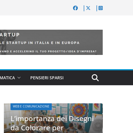
MATICA
PENSIERI SPARSI
WEB E COMU
WEB E COMUNICAZIONE