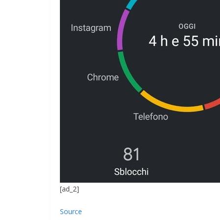
[ad_2]
Source