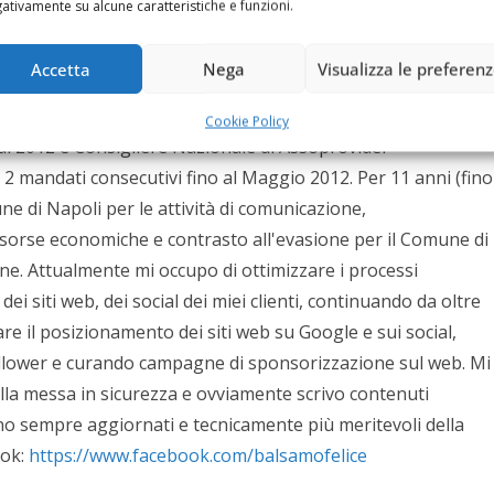
ativamente su alcune caratteristiche e funzioni.
pre, l’informatica. Inizia la sua attività nel 1998 gestendo un
e Modem 33,6 Kbit/s. Dal 2001 si dedica alla realizzazione
Accetta
Nega
Visualizza le preferen
stre), protocollo MHP per servizi interattivi del digitale
mizzati per le attività SEO, si occupa di comunicazione web
Cookie Policy
al 2012 è Consigliere Nazionale di Assoprovider
 2 mandati consecutivi fino al Maggio 2012. Per 11 anni (fino
e di Napoli per le attività di comunicazione,
isorse economiche e contrasto all'evasione per il Comune di
ne. Attualmente mi occupo di ottimizzare i processi
ei siti web, dei social dei miei clienti, continuando da oltre
zare il posizionamento dei siti web su Google e sui social,
follower e curando campagne di sponsorizzazione sul web. Mi
ella messa in sicurezza e ovviamente scrivo contenuti
siano sempre aggiornati e tecnicamente più meritevoli della
ook:
https://www.facebook.com/balsamofelice