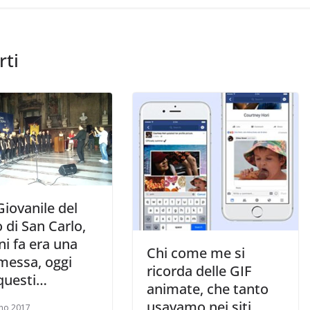
rti
iovanile del
 di San Carlo,
ni fa era una
Chi come me si
essa, oggi
ricorda delle GIF
questi…
animate, che tanto
usavamo nei siti
no 2017