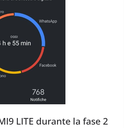
Rilassarsi e Concentrarsi
 DI 50
19 Maggio 2024
Felice Balsamo
amo
MI9 LITE durante la fase 2