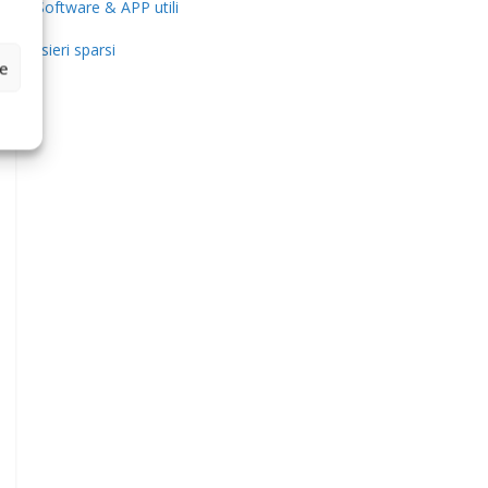
Software & APP utili
Pensieri sparsi
ze