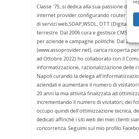
neg
Classe '75, si dedica alla sua passione di sem
internet provider configurando router CISCO 
di servizi web,SOAP,WSDL, DTT (Digitale Terre
terrestre. Dal 2006 cura e gestisce CMS otti
per aziende e campagne politiche. Dal 2008 
(www.assoprovider.net), carica ricoperta per
ad Ottobre 2022) ho collaborato con il Comun
informatizzazione, razionalizzazione delle r
Napoli curando la delega all'informatizzazio
aziendali e aumentare il numero di visitatori d
20 anni la mia attività finalizzata ad ottimiz
incrementando il numero di visitatori, dei 
occupo quindi dell'ottimizzazione tecnica, d
dedicati affinché i siti web dei miei clienti 
concorrenza. Seguimi sul mio profilo Faceb