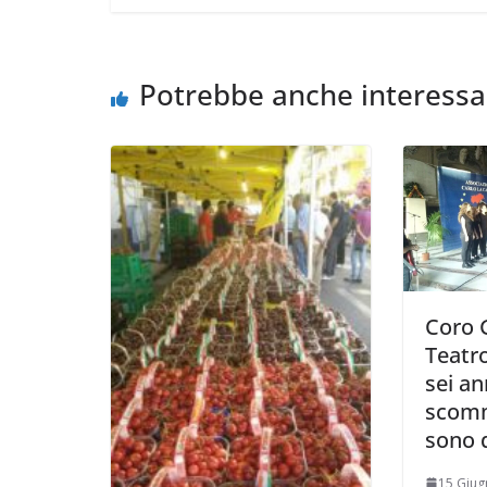
Potrebbe anche interessa
Coro G
Teatro
sei an
scomm
sono 
15 Giug