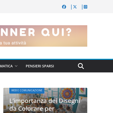
MATICA
PENSIERI SPARSI
i
WEB E C
WEB E COMUNICAZIONE