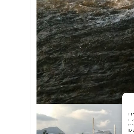
Per
mem
tec
ID 