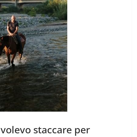
Rilassarsi e Concentrars
50 DI 50
19 Maggio 2024
Felice Balsamo
Balsamo
volevo staccare per