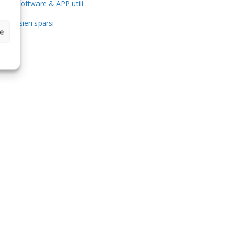
Software & APP utili
Pensieri sparsi
ze