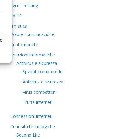
Viaggi e Trekking
 o
Covid-19
Informatica
Web e comunicazione
ze
Criptomonete
Soluzioni informatiche
Antivirus e sicurezza
Spybot combatterlo
Antivirus e sicurezza
Virus combatterli
Truffe internet
Connessioni internet
Curiosità tecnologiche
​Second Life