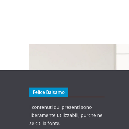
Felice Balsamo
I contenuti qui presenti sono
liberamente utilizzabili, purché ne
se citi la fonte.