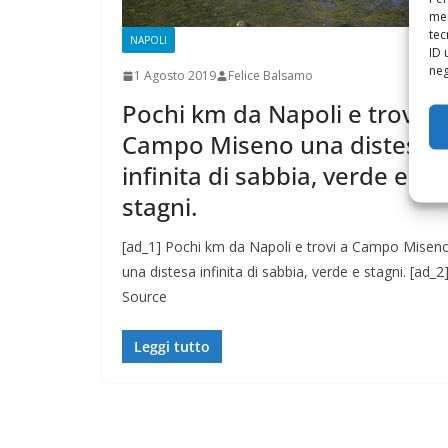
mem
tec
NAPOLI
ID 
neg
1 Agosto 2019
Felice Balsamo
Pochi km da Napoli e trovi a
Campo Miseno una distesa
infinita di sabbia, verde e
stagni.
[ad_1] Pochi km da Napoli e trovi a Campo Misen
una distesa infinita di sabbia, verde e stagni. [ad_2
Source
Leggi tutto