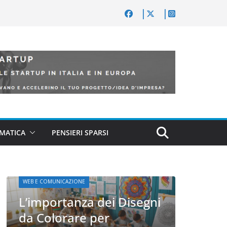
MATICA
PENSIERI SPARSI
gni
WEB 
WEB E COMUNICAZIONE