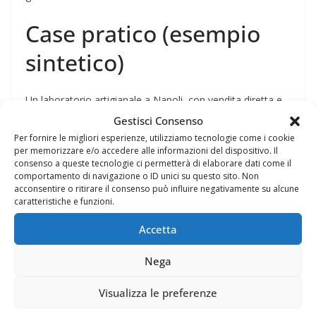
Case pratico (esempio
sintetico)
Un laboratorio artigianale a Napoli, con vendita diretta e
agenti, gestiva ordini su Excel e comunicazioni via
Gestisci Consenso
WhatsApp. Dopo l’analisi abbiamo disegnato un
Per fornire le migliori esperienze, utilizziamo tecnologie come i cookie
per memorizzare e/o accedere alle informazioni del dispositivo. Il
gestionale che centralizza ordini, sincronizza il magazzino,
consenso a queste tecnologie ci permetterà di elaborare dati come il
permette agli agenti di inviare ordini tramite app e genera
comportamento di navigazione o ID unici su questo sito. Non
automaticamente bolle e report di produzione. Risultato:
acconsentire o ritirare il consenso può influire negativamente su alcune
caratteristiche e funzioni.
tempi di evasione più rapidi e meno errori nelle consegne.
Accetta
Come iniziare: audit
Nega
operativo e roadmap
Visualizza le preferenze
Proponiamo un audit iniziale per mappare processi e