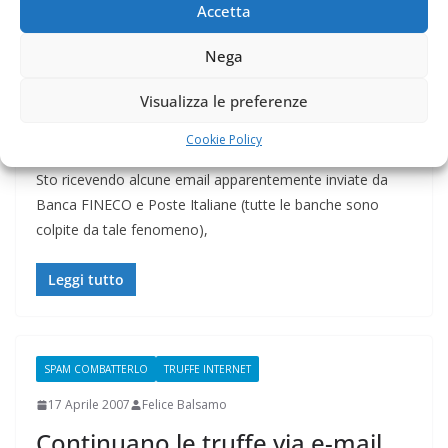
Accetta
SPAM COMBATTERLO
TRUFFE INTERNET
Nega
17 Aprile 2007
Felice Balsamo
Visualizza le preferenze
False email FINECO e Poste
Italiane
Cookie Policy
Sto ricevendo alcune email apparentemente inviate da
Banca FINECO e Poste Italiane (tutte le banche sono
colpite da tale fenomeno),
Leggi tutto
SPAM COMBATTERLO
TRUFFE INTERNET
17 Aprile 2007
Felice Balsamo
Continuano le truffe via e-mail