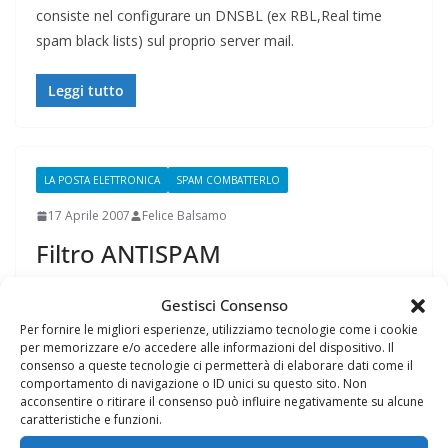
consiste nel configurare un DNSBL (ex RBL,Real time
spam black lists) sul proprio server mail.
Leggi tutto
LA POSTA ELETTRONICA
SPAM COMBATTERLO
17 Aprile 2007
Felice Balsamo
Filtro ANTISPAM
Ho da poco messo a punto un nuovo filtro antispam,
Gestisci Consenso
denominato: FAIS è l’acronimo di Filtro Antispam
Per fornire le migliori esperienze, utilizziamo tecnologie come i cookie
Informativo sul Server.
per memorizzare e/o accedere alle informazioni del dispositivo. Il
consenso a queste tecnologie ci permetterà di elaborare dati come il
comportamento di navigazione o ID unici su questo sito. Non
Leggi tutto
acconsentire o ritirare il consenso può influire negativamente su alcune
caratteristiche e funzioni.