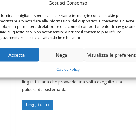
Gestisci Consenso
 fornire le migliori esperienze, utilizziamo tecnologie come i cookie per
orizzare e/o accedere alle informazioni del dispositivo. Il consenso a queste
nologie ci permetterà di elaborare dati come il comportamento di navigazione
unici su questo sito. Non acconsentire o ritirare il consenso può influire
ativamente su alcune caratteristiche e funzioni.
SOFTWARE & APP UTILI
23 Luglio 2007
Felice Balsamo
Accetta
Nega
Visualizza le preferen
CCleaner download
Cookie Policy
CCleaner è un piccolo software gratuito anche in
lingua italiana che provvede una volta eseguito alla
pulitura del sistema da
Leggi tutto