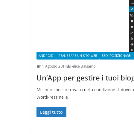
CAMPAGNA
ELETTORALE:
1 Ottobre 2021
Felic
ANDROID
REALIZZARE UN SITO WEB
SEO (POSIZIONARE I S
11 Agosto 2014
Felice Balsamo
Un’App per gestire i tuoi b
Mi sono spesso trovato nella condizione di dover e
WordPress nelle
Leggi tutto