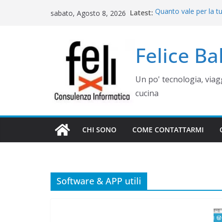
Salta
Latest:
Quanto vale per la t
sabato, Agosto 8, 2026
al
misura? Valutazione,
Cinque errori di graf
contenuto
come evitarli)
Felice B
Rimettere in funzio
Campania
Gestione siti WordP
Un po' tecnologia, via
Controllo operativo 
gestionale su misur
cucina
CHI SONO
COME CONTATTARMI
Software & APP utili
WEB E COMUNICAZIONE
COME GESTI