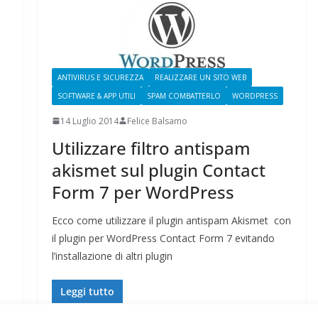
ANTIVIRUS E SICUREZZA
REALIZZARE UN SITO WEB
SOFTWARE & APP UTILI
SPAM COMBATTERLO
WORDPRESS
14 Luglio 2014
Felice Balsamo
Utilizzare filtro antispam
akismet sul plugin Contact
Form 7 per WordPress
Ecco come utilizzare il plugin antispam Akismet con
il plugin per WordPress Contact Form 7 evitando
l’installazione di altri plugin
Leggi tutto