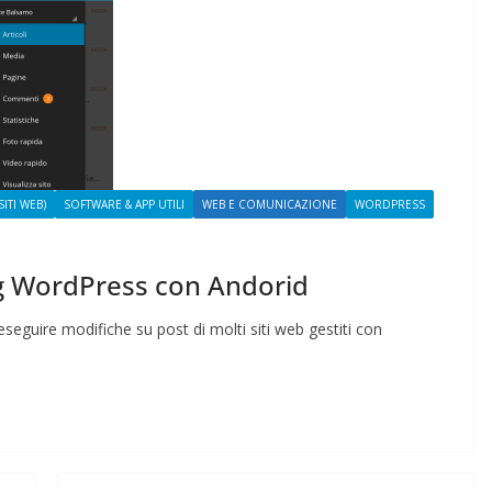
Rilassarsi e Concentrar
 50 DI 50
19 Maggio 2024
Felice Balsamo
e Balsamo
ITI WEB)
SOFTWARE & APP UTILI
WEB E COMUNICAZIONE
WORDPRESS
log WordPress con Andorid
seguire modifiche su post di molti siti web gestiti con