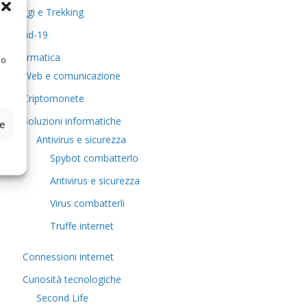
Viaggi e Trekking
Covid-19
Informatica
 o
Web e comunicazione
Criptomonete
Soluzioni informatiche
ze
Antivirus e sicurezza
Spybot combatterlo
Antivirus e sicurezza
Virus combatterli
Truffe internet
Connessioni internet
Curiosità tecnologiche
​Second Life