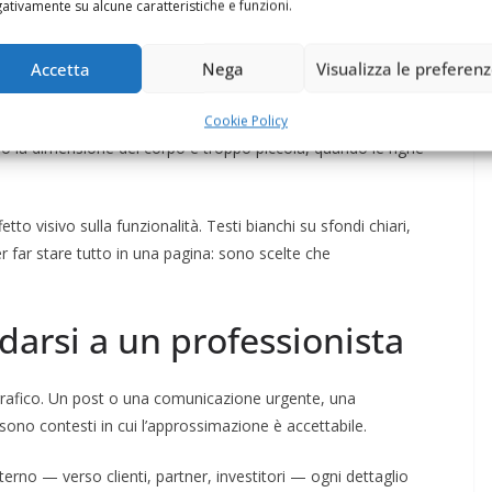
ativamente su alcune caratteristiche e funzioni.
gibilità
Accetta
Nega
Visualizza le preferen
nte e al tempo stesso difficile da leggere. Succede quando il
Cookie Policy
do la dimensione del corpo è troppo piccola, quando le righe
tto visivo sulla funzionalità. Testi bianchi su sfondi chiari,
per far stare tutto in una pagina: sono scelte che
arsi a un professionista
rafico. Un post o una comunicazione urgente, una
sono contesti in cui l’approssimazione è accettabile.
terno — verso clienti, partner, investitori — ogni dettaglio