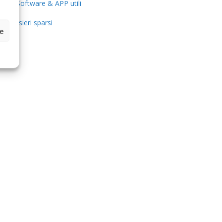
Software & APP utili
Pensieri sparsi
ze