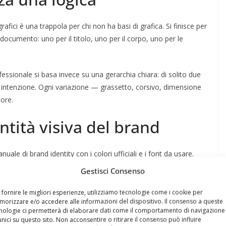
ografici è una trappola per chi non ha basi di grafica. Si finisce per
 documento: uno per il titolo, uno per il corpo, uno per le
ofessionale si basa invece su una gerarchia chiara: di solito due
 intenzione. Ogni variazione — grassetto, corsivo, dimensione
tore.
entità visiva del brand
e di brand identity con i colori ufficiali e i font da usare.
”, si scaricano font gratuiti che “assomigliano” a quelli originali,
Gestisci Consenso
no nulla.
 fornire le migliori esperienze, utilizziamo tecnologie come i cookie per
orizzare e/o accedere alle informazioni del dispositivo. Il consenso a queste
viene stampato: brochure, cataloghi, depliant, report.
nologie ci permetterà di elaborare dati come il comportamento di navigazione
brand non è un dettaglio: è parte integrante della
unici su questo sito. Non acconsentire o ritirare il consenso può influire