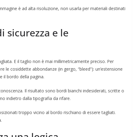
mmagine è ad alta risoluzione, non usarla per materiali destinati
i sicurezza e le
iata. E il taglio non è mai millimetricamente preciso. Per
dere le cosiddette abbondanze (in gergo, “bleed”): un’estensione
e il bordo della pagina.
noscenza. Il risultato sono bordi bianchi indesiderati, scritte o
no indietro dalla tipografia da rifare.
sizionati troppo vicino al bordo rischiano di essere tagliati.
.
za una logica