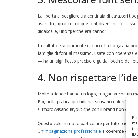
La libertà di scegliere tra centinaia di caratteri tip
usare tre, quattro, cinque font diversi nello stesso
didascalie, uno “perché era carino”.
Il risultato è visivamente caotico. La tipografia pr
famiglie di font al massimo, usate con coerenza e
— ha un significato preciso e guida l’occhio del let
4. Non rispettare l’id
Molte aziende hanno un logo, magari anche un manual
Poi, nella pratica quotidiana, si usano colori “simili
si improvvisano layout che con il brand non c’entra
Per
mem
Questo vale in modo particolare per tutto ciò che 
tec
Un’
impaginazione professionale
e coerente con il 
ID 