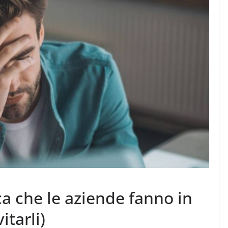
Rilassarsi e Concentrarsi
 DI 50
19 Maggio 2024
Felice Balsamo
amo
ca che le aziende fanno in
tarli)