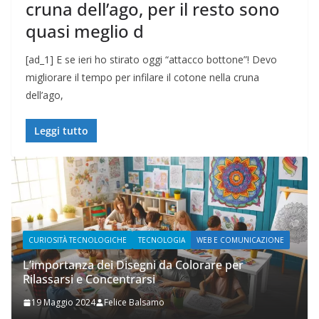
cruna dell’ago, per il resto sono
quasi meglio d
[ad_1] E se ieri ho stirato oggi “attacco bottone”! Devo
migliorare il tempo per infilare il cotone nella cruna
dell’ago,
Leggi tutto
AZIONE
WEB E COMUNICAZIONE
Prupix Studio Grafico
2 Novembre 2023
Felice Balsamo