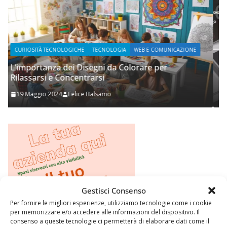
ONE
WEB E COMUNICAZIONE
Prupix Studio Grafico
2 Novembre 2023
Felice Balsamo
Gestisci Consenso
Per fornire le migliori esperienze, utilizziamo tecnologie come i cookie
per memorizzare e/o accedere alle informazioni del dispositivo. Il
consenso a queste tecnologie ci permetterà di elaborare dati come il