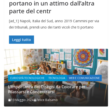
portano in un attimo dall’altra
parte del centr
[ad_1] Napoli, Italia del Sud, anno 2019 Cammini per via
dei tribunali, prendi uno dei tanti vicoli che ti portano
Leggi tutto
CURIOSITÀ TECNOLOGICHE
TECNOLOGIA
WEB E COMUNICAZIONE
WEB 
L’importanza dei Disegni da Colorare per
Rilassarsi e Concentrarsi
Prupi
19 Maggio 2024
Felice Balsamo
2 No