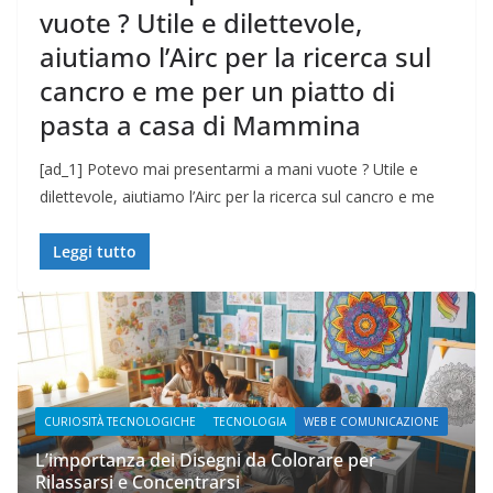
vuote ? Utile e dilettevole,
aiutiamo l’Airc per la ricerca sul
cancro e me per un piatto di
pasta a casa di Mammina
[ad_1] Potevo mai presentarmi a mani vuote ? Utile e
dilettevole, aiutiamo l’Airc per la ricerca sul cancro e me
Leggi tutto
RIOSITÀ TECNOLOGICHE
TECNOLOGIA
WEB E COMUNICAZIONE
WEB E C
importanza dei Disegni da Colorare per
assarsi e Concentrarsi
Prupix 