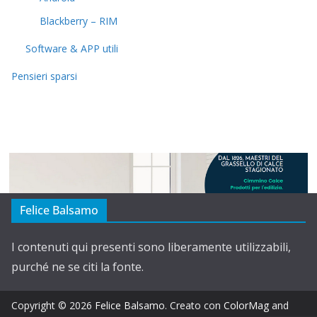
Blackberry – RIM
Software & APP utili
Pensieri sparsi
Felice Balsamo
I contenuti qui presenti sono liberamente utilizzabili,
purché ne se citi la fonte.
Copyright © 2026
Felice Balsamo
. Creato con
ColorMag
and