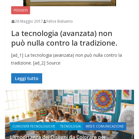
PENSIERI
26 Maggio 2017
Felice Balsamo
La tecnologia (avanzata) non
può nulla contro la tradizione.
[ad_1] La tecnologia (avanzata) non può nulla contro la
tradizione. [ad_2] Source
Leggi tutto
CAZIONE
WEB E COMUNICAZIONE