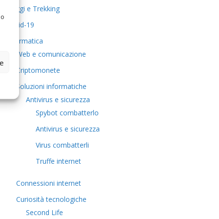
Viaggi e Trekking
 o
Covid-19
Informatica
Web e comunicazione
ze
Criptomonete
Soluzioni informatiche
Antivirus e sicurezza
Spybot combatterlo
Antivirus e sicurezza
Virus combatterli
Truffe internet
Connessioni internet
Curiosità tecnologiche
​Second Life