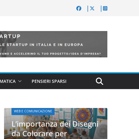
MATICA
PENSIERI SPARSI
i
WEB E C
WEB E COMUNICAZIONE