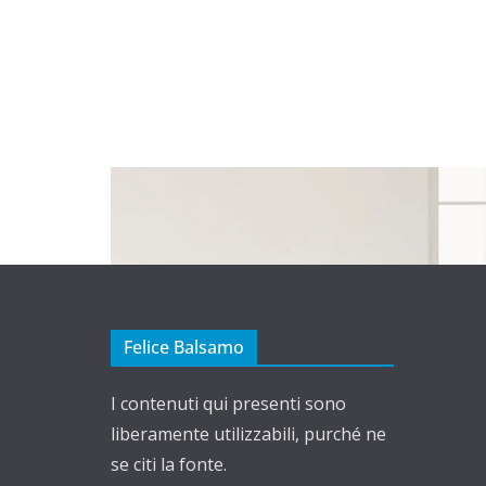
Felice Balsamo
I contenuti qui presenti sono
liberamente utilizzabili, purché ne
se citi la fonte.