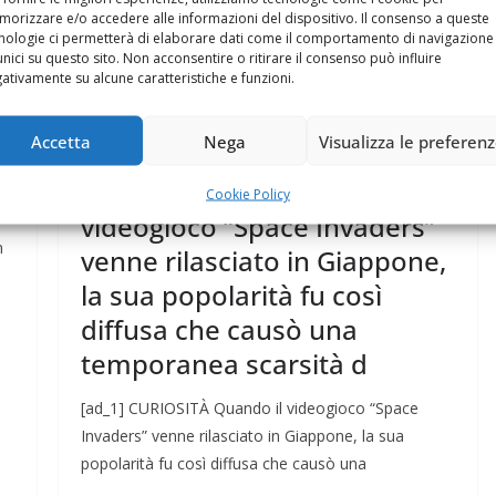
orizzare e/o accedere alle informazioni del dispositivo. Il consenso a queste
nologie ci permetterà di elaborare dati come il comportamento di navigazione
unici su questo sito. Non acconsentire o ritirare il consenso può influire
ativamente su alcune caratteristiche e funzioni.
PENSIERI
Accetta
Nega
Visualizza le preferen
4 Marzo 2018
Felice Balsamo
CURIOSITÀ Quando il
Cookie Policy
videogioco “Space Invaders”
n
venne rilasciato in Giappone,
la sua popolarità fu così
diffusa che causò una
temporanea scarsità d
[ad_1] CURIOSITÀ Quando il videogioco “Space
Invaders” venne rilasciato in Giappone, la sua
popolarità fu così diffusa che causò una