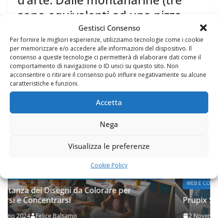
sono equivalenti ad una pizza
fritta) al dolce (fatta
Gestisci Consenso
Per fornire le migliori esperienze, utilizziamo tecnologie come i cookie
per memorizzare e/o accedere alle informazioni del dispositivo. Il
[ad_1] Da Isabella De Cham Pizza Fritta provando vere e
consenso a queste tecnologie ci permetterà di elaborare dati come il
proprie opere d’arte. Dalle montanarine (tre sono
comportamento di navigazione o ID unici su questo sito. Non
equivalenti ad una
acconsentire o ritirare il consenso può influire negativamente su alcune
caratteristiche e funzioni.
Leggi tutto
Accetta
Nega
Visualizza le preferenze
Cookie Policy
WEB E COMUNICAZIONE
Prupix Studio Grafico
2 Novembre 2023
Felice Balsamo