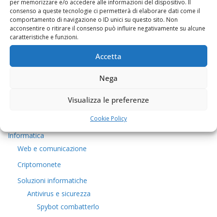
per memorizzare e/o accedere alle informazioni del dispositivo. Il
consenso a queste tecnologie ci permetterà di elaborare dati come il
comportamento di navigazione o ID unici su questo sito. Non
Chi sono
acconsentire o ritirare il consenso può influire negativamente su alcune
caratteristiche e funzioni.
Come contattarmi
Cucina tipica
Accetta
La buona cucina
Nega
5euro
Visualizza le preferenze
Viaggi e Trekking
Cookie Policy
Covid-19
Informatica
Web e comunicazione
Criptomonete
Soluzioni informatiche
Antivirus e sicurezza
Spybot combatterlo