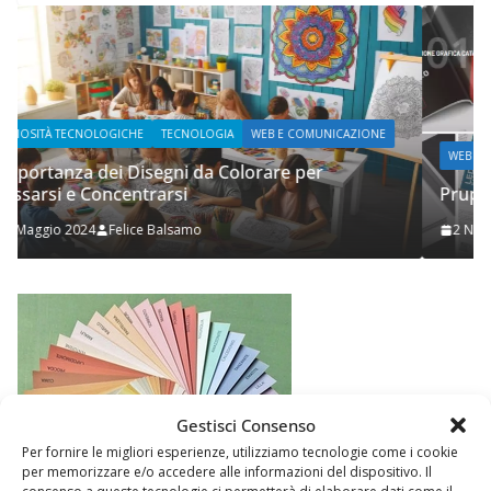
E
WEB E COMUNICAZIONE
Prupix Studio Grafico
2 Novembre 2023
Felice Balsamo
Gestisci Consenso
Per fornire le migliori esperienze, utilizziamo tecnologie come i cookie
per memorizzare e/o accedere alle informazioni del dispositivo. Il