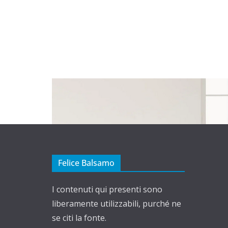
Felice Balsamo
I contenuti qui presenti sono
liberamente utilizzabili, purché ne
se citi la fonte.