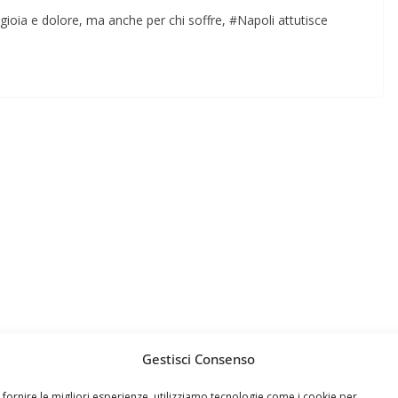
 gioia e dolore, ma anche per chi soffre, #Napoli attutisce
Gestisci Consenso
 fornire le migliori esperienze, utilizziamo tecnologie come i cookie per