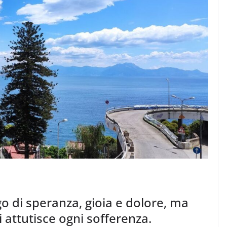
A
Rilassarsi e Concentra
: 50 DI 50
19 Maggio 2024
Felice Balsamo
ice Balsamo
go di speranza, gioia e dolore, ma
 attutisce ogni sofferenza.