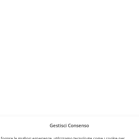
Gestisci Consenso
 fornire le migliori esperienze, utilizziamo tecnologie come i cookie per