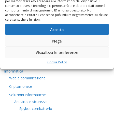
per memorizzare e/o accedere alle informazioni del dispositivo. Il
consenso a queste tecnologie ci permetterà di elaborare dati come il
comportamento di navigazione o ID unici su questo sito. Non
Chi sono
acconsentire o ritirare il consenso può influire negativamente su alcune
caratteristiche e funzioni.
Come contattarmi
Cucina tipica
Accetta
La buona cucina
Nega
5euro
Visualizza le preferenze
Viaggi e Trekking
Cookie Policy
Covid-19
Informatica
Web e comunicazione
Criptomonete
Soluzioni informatiche
Antivirus e sicurezza
Spybot combatterlo