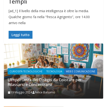
Templi
[ad_1] Il livello della mia intelligenza è oltre la media.
Qualche giorno fa nella “fresca Agrigento”, ore 14.00
arrivo nella
Leggi tutto
OGICHE
TECNOLOGIA
WEB E COMUNICAZIONE
WEB E COMUNICAZIONE
ei Disegni da Colorare per
ncentrarsi
Prupix Studio Graf
Felice Balsamo
2 Novembre 2023
Fe