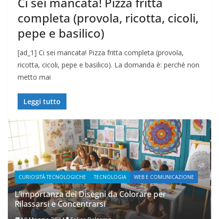
Ci sei mancata! Pizza fritta
completa (provola, ricotta, cicoli,
pepe e basilico)
[ad_1] Ci sei mancata! Pizza fritta completa (provola,
ricotta, cicoli, pepe e basilico). La domanda è: perché non
metto mai
Leggi tutto
CHE
TECNOLOGIA
WEB E COMUNICAZIONE
WEB E COMUNICAZIONE
Disegni da Colorare per
entrarsi
Prupix Studio Grafico