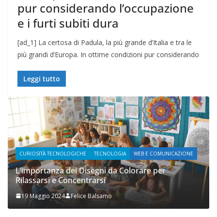
pur considerando l’occupazione
e i furti subiti dura
[ad_1] La certosa di Padula, la più grande d’Italia e tra le
più grandi d’Europa. In ottime condizioni pur considerando
Leggi tutto
IOSITÀ TECNOLOGICHE
TECNOLOGIA
WEB E COMUNICAZIONE
WEB E CO
portanza dei Disegni da Colorare per
ssarsi e Concentrarsi
Prupix S
Maggio 2024
Felice Balsamo
2 Novem