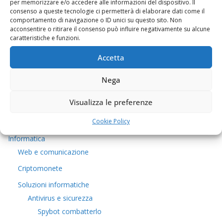
per memorizzare e/o accedere alle informazioni del dispositivo. Il
consenso a queste tecnologie ci permetterà di elaborare dati come il
comportamento di navigazione o ID unici su questo sito. Non
Chi sono
acconsentire o ritirare il consenso può influire negativamente su alcune
caratteristiche e funzioni.
Come contattarmi
Cucina tipica
Accetta
La buona cucina
Nega
5euro
Visualizza le preferenze
Viaggi e Trekking
Cookie Policy
Covid-19
Informatica
Web e comunicazione
Criptomonete
Soluzioni informatiche
Antivirus e sicurezza
Spybot combatterlo