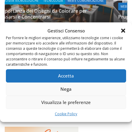
E
WEB E COMUNICAZIONE
Prupix Studio Grafico
2 Novembre 2023
Felice Balsamo
Gestisci Consenso
Per fornire le migliori esperienze, utilizziamo tecnologie come i cookie
per memorizzare e/o accedere alle informazioni del dispositivo. Il
consenso a queste tecnologie ci permetterà di elaborare dati come il
comportamento di navigazione o ID unici su questo sito. Non
acconsentire o ritirare il consenso può influire negativamente su alcune
caratteristiche e funzioni.
Accetta
Nega
Visualizza le preferenze
Cookie Policy