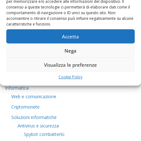
per memorizzare e/o accedere alle informazioni del dispositivo. Il
consenso a queste tecnologie ci permetterà di elaborare dati come il
comportamento di navigazione o ID unici su questo sito. Non
Chi sono
acconsentire o ritirare il consenso può influire negativamente su alcune
caratteristiche e funzioni.
Come contattarmi
Cucina tipica
Accetta
La buona cucina
Nega
5euro
Visualizza le preferenze
Viaggi e Trekking
Cookie Policy
Covid-19
Informatica
Web e comunicazione
Criptomonete
Soluzioni informatiche
Antivirus e sicurezza
Spybot combatterlo