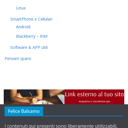
Linux
SmartPhone e Cellulari
Android
Blackberry – RIM
Software & APP utili
Pensieri sparsi
Felice Balsamo
I contenuti qui presenti sono liberamente utilizzabili,