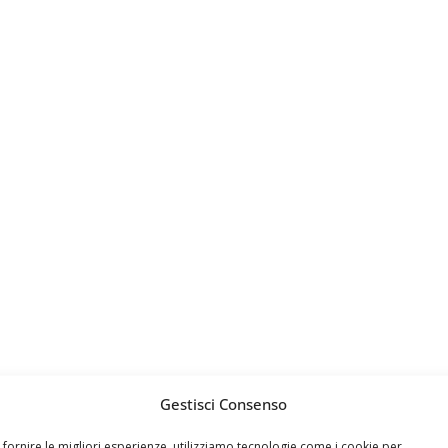
Gestisci Consenso
 fornire le migliori esperienze, utilizziamo tecnologie come i cookie per