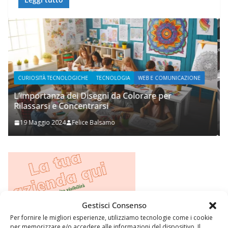
NE
WEB E COMUNICAZIONE
Prupix Studio Grafico
2 Novembre 2023
Felice Balsamo
Gestisci Consenso
Per fornire le migliori esperienze, utilizziamo tecnologie come i cookie
per memorizzare e/o accedere alle informazioni del dispositivo. Il