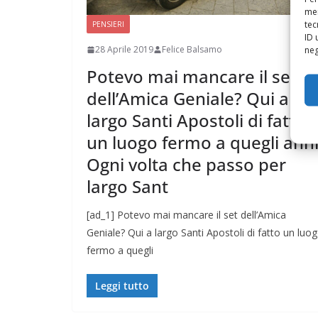
mem
tec
PENSIERI
ID 
28 Aprile 2019
Felice Balsamo
neg
Potevo mai mancare il set
dell’Amica Geniale? Qui a
largo Santi Apostoli di fatto
un luogo fermo a quegli anni
Ogni volta che passo per
largo Sant
[ad_1] Potevo mai mancare il set dell’Amica
Geniale? Qui a largo Santi Apostoli di fatto un luo
fermo a quegli
Leggi tutto