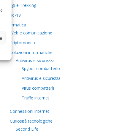
Viaggi e Trekking
 o
Covid-19
Informatica
Web e comunicazione
ze
Criptomonete
Soluzioni informatiche
Antivirus e sicurezza
Spybot combatterlo
Antivirus e sicurezza
Virus combatterli
Truffe internet
Connessioni internet
Curiosità tecnologiche
​Second Life