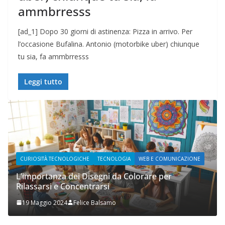
ammbrresss
[ad_1] Dopo 30 giorni di astinenza: Pizza in arrivo. Per
l’occasione Bufalina. Antonio (motorbike uber) chiunque
tu sia, fa ammbrresss
Leggi tutto
CURIOSITÀ TECNOLOGICHE
TECNOLOGIA
WEB E COMUNICAZIONE
WEB 
L’importanza dei Disegni da Colorare per
Rilassarsi e Concentrarsi
Prupi
19 Maggio 2024
Felice Balsamo
2 No