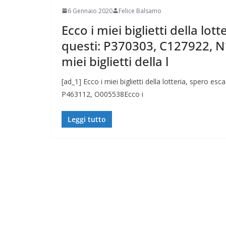
CAMPAGNA
6 Gennaio 2020
Felice Balsamo
ELETTORALE:
Ecco i miei biglietti della lo
1 Ottobre 2021
Feli
questi: P370303, C127922, 
miei biglietti della l
[ad_1] Ecco i miei biglietti della lotteria, spero 
P463112, O005538Ecco i
Leggi tutto