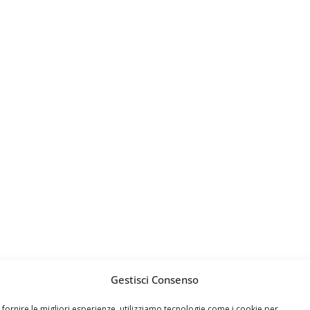
Gestisci Consenso
 fornire le migliori esperienze, utilizziamo tecnologie come i cookie per