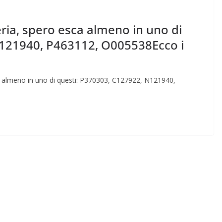
Rilassarsi e Concentra
 50 DI 50
19 Maggio 2024
Felice Balsamo
tteria, spero esca almeno in uno di
ce Balsamo
N121940, P463112, O005538Ecco i
esca almeno in uno di questi: P370303, C127922, N121940,