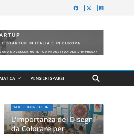
MATICA
PENSIERI SPARSI
gni
WEB 
WEB E COMUNICAZIONE