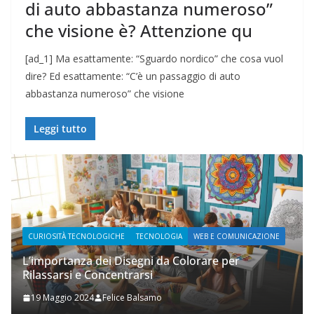
di auto abbastanza numeroso”
che visione è? Attenzione qu
[ad_1] Ma esattamente: “Sguardo nordico” che cosa vuol
dire? Ed esattamente: “C’è un passaggio di auto
abbastanza numeroso” che visione
Leggi tutto
SITÀ TECNOLOGICHE
TECNOLOGIA
WEB E COMUNICAZIONE
WEB E COM
ortanza dei Disegni da Colorare per
sarsi e Concentrarsi
Prupix St
aggio 2024
Felice Balsamo
2 Novemb