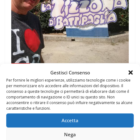
PENSIERI
Gestisci Consenso
21 Agosto 2019
Felice Balsamo
Per fornire le migliori esperienze, utilizziamo tecnologie come i cookie
per memorizzare e/o accedere alle informazioni del dispositivo. Il
Non sapevo che @La Zizzona di
consenso a queste tecnologie ci permetterà di elaborare dati come il
comportamento di navigazione o ID unici su questo sito. Non
Battipaglia fosse un marchio
acconsentire o ritirare il consenso può influire negativamente su alcune
registrato. Orgoglio della nostra
caratteristiche e funzioni.
terra e del nostro. Dovremmo
Accetta
valorizzare di più il nost
Nega