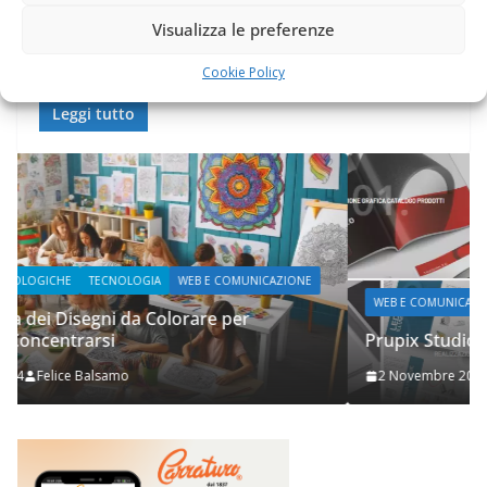
[ad_1] Non sapevo che @La Zizzona di Battipaglia fosse
Visualizza le preferenze
un marchio registrato. Orgoglio della nostra terra e del
nostro. Dovremmo
Cookie Policy
Leggi tutto
WEB E COMUNICAZIONE
Prupix Studio Grafico
2 Novembre 2023
Felice Balsamo