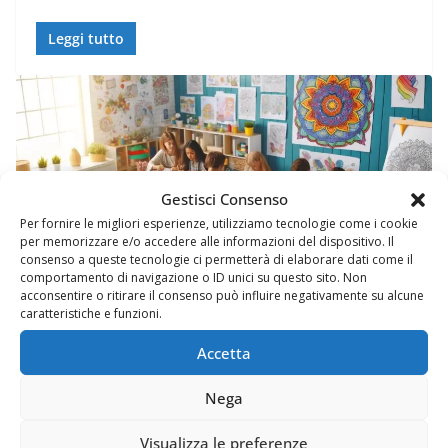
Leggi tutto
AZIONE
Gestisci Consenso
WEB E COMUNICAZIONE
Per fornire le migliori esperienze, utilizziamo tecnologie come i cookie
per memorizzare e/o accedere alle informazioni del dispositivo. Il
Prupix Studio Grafico
consenso a queste tecnologie ci permetterà di elaborare dati come il
comportamento di navigazione o ID unici su questo sito. Non
2 Novembre 2023
Felice Balsamo
acconsentire o ritirare il consenso può influire negativamente su alcune
caratteristiche e funzioni.
Accetta
Nega
Visualizza le preferenze