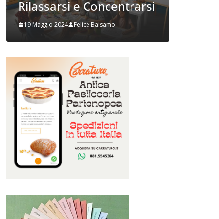
250 s
Prupix Studio Grafico
comun
2 Novembre 2023
Felice Balsamo
2 Ottobr