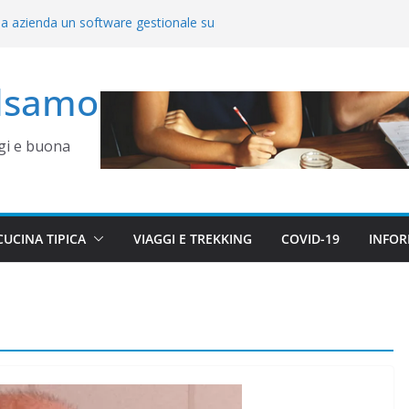
ua azienda un software gestionale su
 tempi e casi reali in Campania
ica che le aziende fanno in autonomia (e
alsamo
ne un sito WordPress abbandonato in
ress Napoli e Campania
ggi e buona
e risparmio: valutare un software
a per PMI in Campania
CUCINA TIPICA
VIAGGI E TREKKING
COVID-19
INFOR
CURIOSITÀ TECNOLOGICHE
TECNOLOGIA
WEB E COMUNICAZIONE
L’importanza dei Disegni
E UNA
da Colorare per