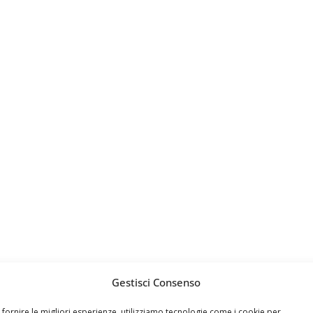
Gestisci Consenso
 fornire le migliori esperienze, utilizziamo tecnologie come i cookie per