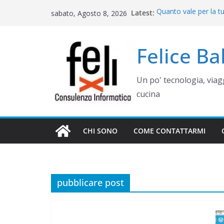
Salta
Latest:
Quanto vale per la t
sabato, Agosto 8, 2026
al
misura? Valutazione,
Cinque errori di graf
contenuto
come evitarli)
Felice B
Rimettere in funzio
Campania
Gestione siti WordP
Un po' tecnologia, via
Controllo operativo 
gestionale su misur
cucina
CHI SONO
COME CONTATTARMI
pubblicare post
WEB E COMUNICAZIONE
COME GEST