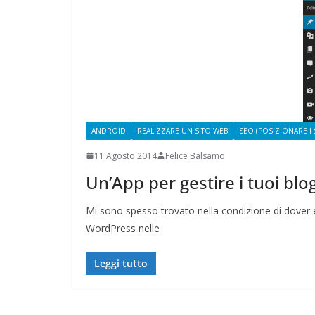
CAMPAGNA
ELETTORALE:
1 Ottobre 2021
Feli
ANDROID
REALIZZARE UN SITO WEB
SEO (POSIZIONARE I S
11 Agosto 2014
Felice Balsamo
Un’App per gestire i tuoi b
Mi sono spesso trovato nella condizione di dover e
WordPress nelle
Leggi tutto