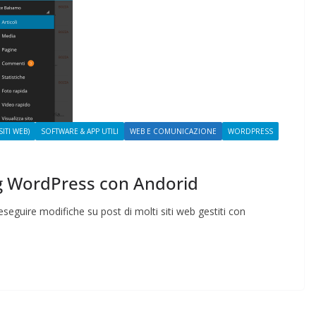
Rilassarsi e Concentra
 50 DI 50
19 Maggio 2024
Felice Balsamo
ce Balsamo
ITI WEB)
SOFTWARE & APP UTILI
WEB E COMUNICAZIONE
WORDPRESS
log WordPress con Andorid
seguire modifiche su post di molti siti web gestiti con