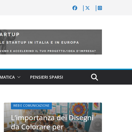
MATICA
PENSIERI SPARSI
gni
WEB 
WEB E COMUNICAZIONE